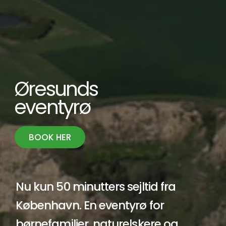
Oplevelser
Øresunds
Praktisk
Oplevelser
eventyrø
Inspiration til oplev
VisitHven
Priser
på Hven
Information o
FAQ
BOOK HER
Firmature & Gruppe
sæson 2026
Kontakt
Skræddersy din gr
Nu kun 50 minutters sejltid fra
København. En eventyrø for
børnefamilier, naturelskere og