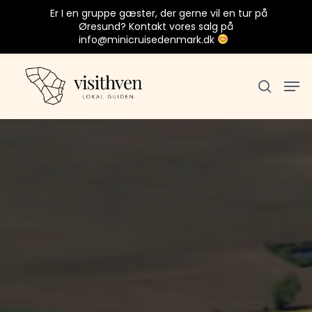
Er I en gruppe gæster, der gerne vil en tur på
Øresund? Kontakt vores salg på
info@minicruisedenmark.dk
Tryk Enter for at søge eller ESC for at
lukke