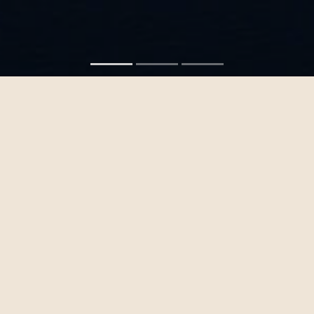
KONTAKT
Vi sejler mod Hven fra
København
Nordre Toldbod 18-24 (ud for)
1259 København K, Danmark
Google Street View
Hven