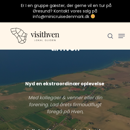
Er I en gruppe gæster, der gerne vil en tur på
Øresund? Kontakt vores salg på
info@minicruisedenmark.dk
Firma- og Gruppeture
til Hven
Tryk Enter for at søge eller ESC for at
lukke
Nyd en ekstraordinær oplevelse
Med kollegaer & venner eller din
forening. Lad årets firmaudflugt
foregå på Hven,