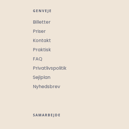
sæson 2026
Kontakt
Skræddersy din gr
GENVEJE
Billetter
Priser
Kontakt
Praktisk
FAQ
Privatlivspolitik
Sejlplan
Nyhedsbrev
SAMARBEJDE