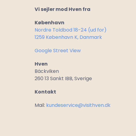
Vi sejler mod Hven fra
København
Nordre Toldbod 18-24 (ud for)
1259 København K, Danmark
Google Street View
Hven
Bäckviken
260 13 Sankt IBB, Sverige
Kontakt
Oplevelser
Mail:
kundeservice@visithven.dk
Praktisk
Oplevelser
Inspiration til oplev
VisitHven
Priser
på Hven
Information o
FAQ
Firmature & Gruppe